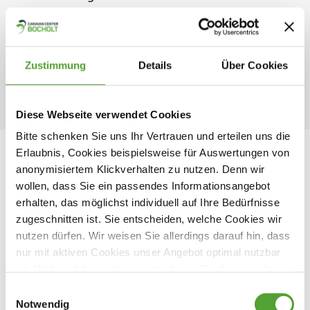
Dann laden wir Sie herzlich ein unsere großzügigen
Ausstellung zu besuchen. Wir freuen uns darauf Ihnen
eine erstklassige Auswahl an einzigartigen und
exklusiven Fahrzeugen zu präsentieren.
Zustimmung
Details
Über Cookies
Diese Webseite verwendet Cookies
Bitte schenken Sie uns Ihr Vertrauen und erteilen uns die
Erlaubnis, Cookies beispielsweise für Auswertungen von
anonymisiertem Klickverhalten zu nutzen. Denn wir
Verkauf Wohnwagen
wollen, dass Sie ein passendes Informationsangebot
Ihre Ansprechpartner
erhalten, das möglichst individuell auf Ihre Bedürfnisse
zugeschnitten ist. Sie entscheiden, welche Cookies wir
nutzen dürfen. Wir weisen Sie allerdings darauf hin, dass
Ali Dokumaci
nur mit aktiven Cookies unser Angebot optimal nutzbar
Verkaufsleiter
ist. Weitere Informationen entnehmen Sie den jeweiligen
02871 95 72 - 222
Erläuterungen und unserer Datenschutzerklärung.
02871 95 72 - 255
Einwilligungsauswahl
ad(at)cc-bocholt.de
Notwendig