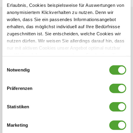
Erlaubnis, Cookies beispielsweise für Auswertungen von
anonymisiertem Klickverhalten zu nutzen. Denn wir
wollen, dass Sie ein passendes Informationsangebot
Sortierung
erhalten, das möglichst individuell auf Ihre Bedürfnisse
zugeschnitten ist. Sie entscheiden, welche Cookies wir
Hobby
nutzen dürfen. Wir weisen Sie allerdings darauf hin, dass
Beachy 360
nur mit aktiven Cookies unser Angebot optimal nutzbar
Gebrauchtfahrzeug
ist. Weitere Informationen entnehmen Sie den jeweiligen
12.490€
Erläuterungen und unserer Datenschutzerklärung.
Einwilligungsauswahl
Notwendig
Hobby
Präferenzen
Beachy 360
Neufahrzeug
Statistiken
UVP:
16.620€
15.990€
129€/Monat
Finanzierung ab
Marketing