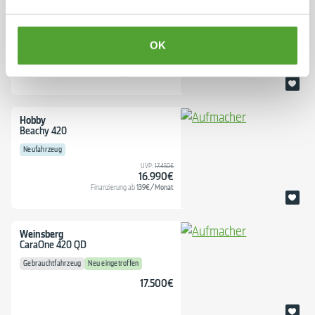
Hobby
Beachy 420
Neufahrzeug
Sonderangebot
OK
UVP:
19.564€
16.950€
139€/Monat
Finanzierung ab
Hobby
Beachy 420
Neufahrzeug
UVP:
17.450€
16.990€
139€/Monat
Finanzierung ab
Weinsberg
CaraOne 420 QD
Gebrauchtfahrzeug
Neu eingetroffen
17.500€