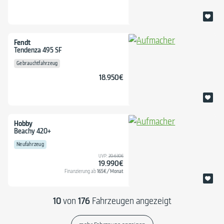
Fendt
Tendenza 495 SF
Gebrauchtfahrzeug
18.950€
Hobby
Beachy 420+
Neufahrzeug
UVP:
20.630€
19.990€
165€/Monat
Finanzierung ab
10
von
176
Fahrzeugen angezeigt