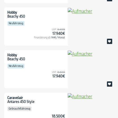
Hobby
Beachy 450
Neufahrzeug
UVP:
18.800€
17.940€
144€/Monat
Finanzierung ab
Hobby
Beachy 450
Neufahrzeug
UVP:
18.800€
17.940€
Caravelair
Antares 450 Style
Gebrauchtfahrzeug
18.500€