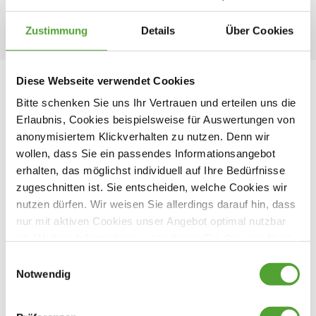
Zustimmung
Details
Über Cookies
Diese Webseite verwendet Cookies
Verkauf Reisemobile / Vans
Bitte schenken Sie uns Ihr Vertrauen und erteilen uns die
Erlaubnis, Cookies beispielsweise für Auswertungen von
Ihre Ansprechpartner
anonymisiertem Klickverhalten zu nutzen. Denn wir
wollen, dass Sie ein passendes Informationsangebot
Ulrich Tenbusch
erhalten, das möglichst individuell auf Ihre Bedürfnisse
Verkauf Reisemobile
zugeschnitten ist. Sie entscheiden, welche Cookies wir
nutzen dürfen. Wir weisen Sie allerdings darauf hin, dass
02871 95 72 - 222
02871 95 72 - 240
nur mit aktiven Cookies unser Angebot optimal nutzbar
ut(at)cc-bocholt.de
ist. Weitere Informationen entnehmen Sie den jeweiligen
Erläuterungen und unserer Datenschutzerklärung.
Einwilligungsauswahl
Notwendig
Mathias Jaeger
Verkauf Reisemobile
02871 95 72 - 222