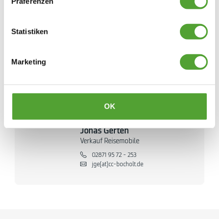
Präferenzen
02871 95 72 - 230
mja(at)cc-bocholt.de
Statistiken
Raphael Jüttermann
Verkauf Reisemobile
Marketing
02871 95 72 - 222
02871 95 72 - 235
rj(at)cc-bocholt.de
OK
Jonas Gerten
Verkauf Reisemobile
02871 95 72 - 253
jge(at)cc-bocholt.de