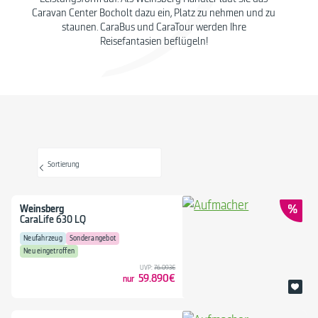
Caravan Center Bocholt dazu ein, Platz zu nehmen und zu
staunen. CaraBus und CaraTour werden Ihre
Reisefantasien beflügeln!
Sortierung
Weinsberg
CaraLife 630 LQ
Neufahrzeug
Sonderangebot
Neu eingetroffen
UVP:
76.093€
59.890€