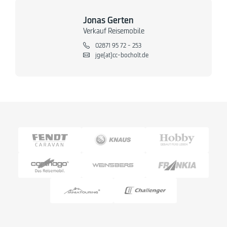
Jonas Gerten
Verkauf Reisemobile
02871 95 72 - 253
jge(at)cc-bocholt.de