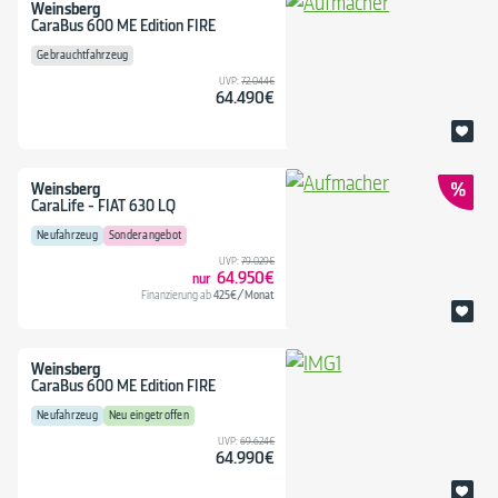
Weinsberg
CaraBus 600 ME Edition FIRE
Gebrauchtfahrzeug
UVP:
72.044€
64.490€
Weinsberg
CaraLife - FIAT 630 LQ
Neufahrzeug
Sonderangebot
UVP:
79.029€
64.950€
425€/Monat
Finanzierung ab
Weinsberg
CaraBus 600 ME Edition FIRE
Neufahrzeug
Neu eingetroffen
UVP:
69.624€
64.990€