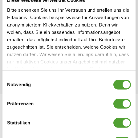
Diese Webseite verwendet Cookies
Neufahrzeug
Bitte schenken Sie uns Ihr Vertrauen und erteilen uns die
UVP:
72.355€
Erlaubnis, Cookies beispielsweise für Auswertungen von
67.490€
421€/Monat
anonymisiertem Klickverhalten zu nutzen. Denn wir
Finanzierung ab
wollen, dass Sie ein passendes Informationsangebot
erhalten, das möglichst individuell auf Ihre Bedürfnisse
10
von
16
Fahrzeugen angezeigt
zugeschnitten ist. Sie entscheiden, welche Cookies wir
nutzen dürfen. Wir weisen Sie allerdings darauf hin, dass
mehr Fahrzeuge anzeigen
nur mit aktiven Cookies unser Angebot optimal nutzbar
ist. Weitere Informationen entnehmen Sie den jeweiligen
Erläuterungen und unserer Datenschutzerklärung.
Einwilligungsauswahl
Notwendig
Präferenzen
Verkauf Reisemobile / Vans
Statistiken
Ihre Ansprechpartner