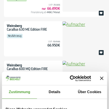
UVP:
79.141€
66.490€
446€/Monat
Finanzierung ab
Weinsberg
CaraBus 630 ME Edition FIRE
Neufahrzeug
UVP:
70.914€
66.950€
Weinsberg
CaraBus 600 MQ Edition FIRE
Neufahrzeug
UVP:
71.102€
66.950€
Zustimmung
Details
Über Cookies
Weinsberg
CaraBus 630 ME Grey EDITION FIRE