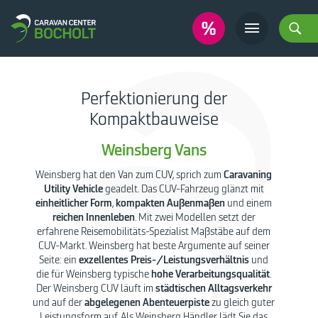
Perfektionierung der
Kompaktbauweise
Weinsberg Vans
Weinsberg hat den Van zum CUV, sprich zum
Caravaning
Utility Vehicle
geadelt. Das CUV-Fahrzeug glänzt mit
einheitlicher Form
,
kompakten Außenmaßen
und einem
reichen Innenleben
. Mit zwei Modellen setzt der
erfahrene Reisemobilitäts-Spezialist Maßstäbe auf dem
CUV-Markt. Weinsberg hat beste Argumente auf seiner
Seite: ein
exzellentes Preis-/Leistungsverhältnis
und
die für Weinsberg typische
hohe Verarbeitungsqualität
.
Der Weinsberg CUV läuft im
städtischen Alltagsverkehr
und auf der
abgelegenen Abenteuerpiste
zu gleich guter
Leistungsform auf. Als Weinsberg Händler lädt Sie das